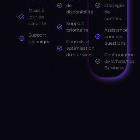
de
stratégie
Mises à
disponibilité
de
jour de
contenu
sécurité
Support
prioritaire
Assistance
Support
pour vos
technique
Conseils et
questions
optimisation
du site web
Configuration
de WhatsApp
Business