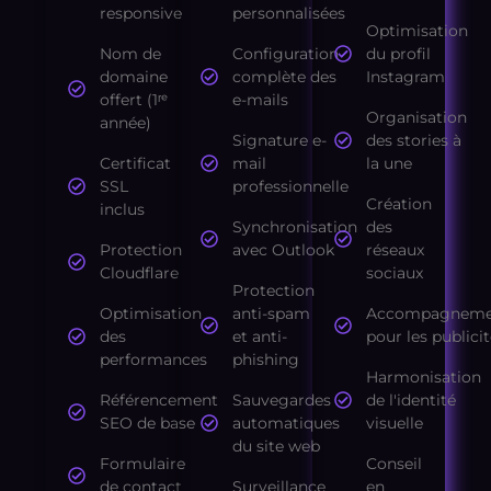
responsive
personnalisées
Optimisation
Nom de
Configuration
du profil
domaine
complète des
Instagram
offert (1ʳᵉ
e-mails
Organisation
année)
Signature e-
des stories à
Certificat
mail
la une
SSL
professionnelle
Création
inclus
Synchronisation
des
Protection
avec Outlook
réseaux
Cloudflare
sociaux
Protection
Optimisation
anti-spam
Accompagneme
des
et anti-
pour les publici
performances
phishing
Harmonisation
Référencement
Sauvegardes
de l'identité
SEO de base
automatiques
visuelle
du site web
Formulaire
Conseil
de contact
Surveillance
en