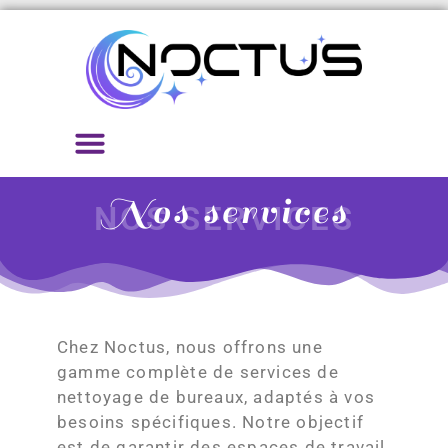
À propos de nous
Nos services
Nos services
NOS SERVICES
Chez Noctus, nous offrons une
gamme complète de services de
nettoyage de bureaux, adaptés à vos
besoins spécifiques. Notre objectif
est de garantir des espaces de travail